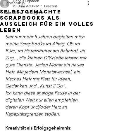
Dennis Eighteen
Leadership
23. Juni 2023
2 Min. Lesezeit
Selbstgemachte
Künstliche Intelligenz
Scrapbooks als
Ausgleich für ein volles
Leben
Seit nunmehr 5 Jahren begleiten mich
meine Scrapbooks im Alltag. Ob im 
Büro, im Hotelzimmer am Bahnhof, im 
Zug… die kleinen DIY-Hefte leisten mir 
gute Dienste. Jeden Monat ein neues 
Heft. Mit jedem Monatswechsel, ein 
frisches Hefr mit Platz für Ideen, 
Gedanken und „Kunst 2 Go“.
Ich kann diese analoge Pause in der 
digitalen Welt nur allen empfehlen, 
deren Kopf und/oder Herz an 
Kapazitätzgrenzen stoßen.
Kreativität als Erfolgsgeheimnis: 