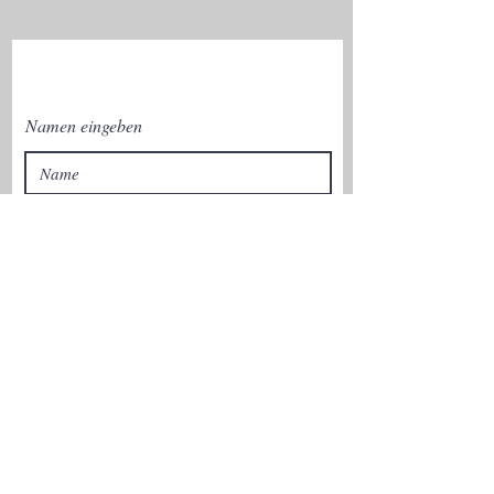
Namen eingeben
E-Mail-Adresse eingeben
Betreff eingeben
Nachricht