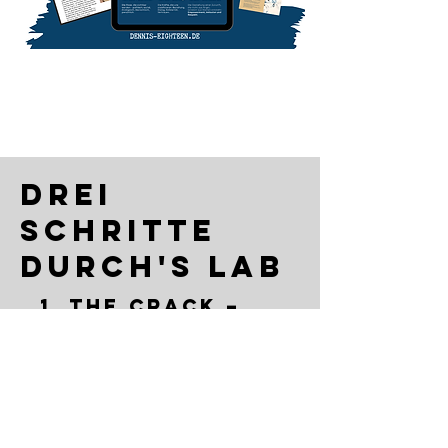
The Turning Lab-
Kommunal
Drei
schritte
durch's Lab
1. The Crack –
Was wankt
gerade?
Wir schauen ehrlich hin, was sich
verändert – in der Organisation, im
Team, in uns selbst. Was trägt, was