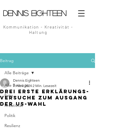
Dennis Eighteen
Kommunikation - Kreativität -
Haltung
Beitrag
Alle Beiträge
Dennis Eighteen
Alle Beiträge
7. Nov. 2024
2 Min. Lesezeit
Drei erste Erklärungs-
Foto
versuche zum Ausgang
der US-Wahl
Kreativität
Politik
Resilienz