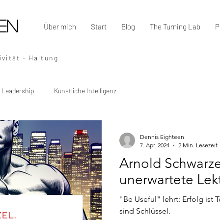
en
Über mich
Start
Blog
The Turning Lab
P
vität - Haltung
Leadership
Künstliche Intelligenz
Dennis Eighteen
7. Apr. 2024
2 Min. Lesezeit
Arnold Schwarz
unerwartete Lek
"Be Useful" lehrt: Erfolg is
sind Schlüssel.