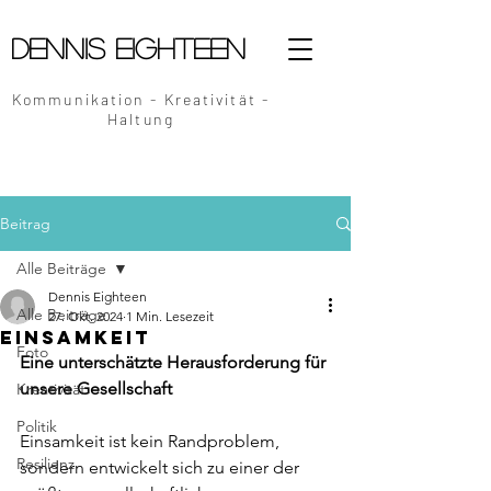
Dennis Eighteen
Kommunikation - Kreativität -
Haltung
Beitrag
Alle Beiträge
Dennis Eighteen
Alle Beiträge
27. Okt. 2024
1 Min. Lesezeit
Einsamkeit
Foto
Eine unterschätzte Herausforderung für 
unsere Gesellschaft
Kreativität
Politik
Einsamkeit ist kein Randproblem, 
Resilienz
sondern entwickelt sich zu einer der 