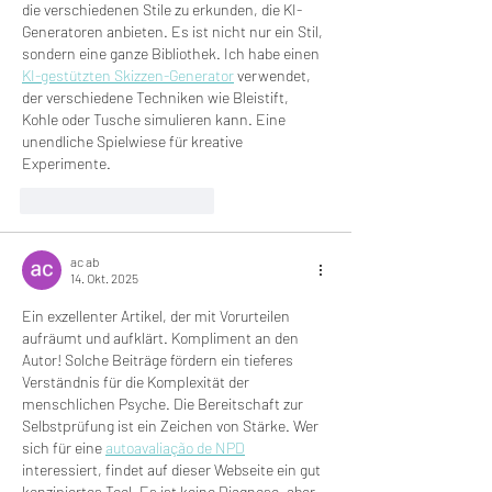
die verschiedenen Stile zu erkunden, die KI-
Generatoren anbieten. Es ist nicht nur ein Stil, 
sondern eine ganze Bibliothek. Ich habe einen 
KI-gestützten Skizzen-Generator
 verwendet, 
der verschiedene Techniken wie Bleistift, 
Kohle oder Tusche simulieren kann. Eine 
unendliche Spielwiese für kreative 
Experimente.
Gefällt mir
Antworten
ac ab
14. Okt. 2025
Ein exzellenter Artikel, der mit Vorurteilen 
aufräumt und aufklärt. Kompliment an den 
Autor! Solche Beiträge fördern ein tieferes 
Verständnis für die Komplexität der 
menschlichen Psyche. Die Bereitschaft zur 
Selbstprüfung ist ein Zeichen von Stärke. Wer 
sich für eine 
autoavaliação de NPD
interessiert, findet auf dieser Webseite ein gut 
konzipiertes Tool. Es ist keine Diagnose, aber 