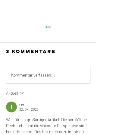
3 Kommentare
Vertrauen:
Kommentar verfassen...
Währung,
Kitt und
Aktuell
Fundament
Resilien
t ht
Unterne
22. Okt. 2025
Warum s
Was für ein großartiger Artikel! Die sorgfältige 
wichtige
Recherche und die visionäre Perspektive sind 
beeindruckend. Das hat mich dazu inspiriert, 