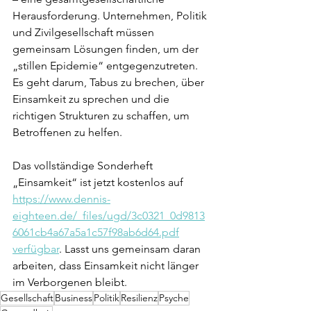
Herausforderung. Unternehmen, Politik 
und Zivilgesellschaft müssen 
gemeinsam Lösungen finden, um der 
„stillen Epidemie“ entgegenzutreten. 
Es geht darum, Tabus zu brechen, über 
Einsamkeit zu sprechen und die 
richtigen Strukturen zu schaffen, um 
Betroffenen zu helfen.
Das vollständige Sonderheft 
„Einsamkeit“ ist jetzt kostenlos auf 
https://www.dennis-
eighteen.de/_files/ugd/3c0321_0d9813
6061cb4a67a5a1c57f98ab6d64.pdf
verfügbar
. Lasst uns gemeinsam daran 
arbeiten, dass Einsamkeit nicht länger 
im Verborgenen bleibt.
Gesellschaft
Business
Politik
Resilienz
Psyche