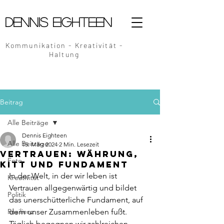
Dennis Eighteen
Kommunikation - Kreativität -
Haltung
Beitrag
Alle Beiträge
Dennis Eighteen
Alle Beiträge
15. März 2024
2 Min. Lesezeit
Vertrauen: Währung,
Foto
Kitt und Fundament
In der Welt, in der wir leben ist 
Kreativität
Vertrauen allgegenwärtig und bildet 
Politik
das unerschütterliche Fundament, auf 
Resilienz
dem unser Zusammenleben fußt. 
Täglich begegnen wir zahlreichen 